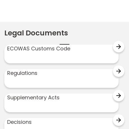
Legal Documents
arrow_forward
ECOWAS Customs Code
arrow_forward
Regulations
arrow_forward
Supplementary Acts
arrow_forward
Decisions