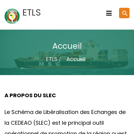
Skip
ETLS
search
to
content
Accueil
ETLS
Accueil
A PROPOS DU SLEC
Le Schéma de Libéralisation des Echanges de
la CEDEAO (SLEC) est le principal outil
opérationnel de promotion de la région ouest